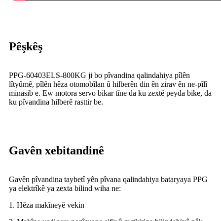
Pêşkêş
PPG-60403ELS-800KG ji bo pîvandina qalindahiya pîlên
lîtyûmê, pîlên hêza otomobîlan û hilberên din ên zirav ên ne-pîlî
minasib e. Ew motora servo bikar tîne da ku zextê peyda bike, da
ku pîvandina hilberê rasttir be.
Gavên xebitandinê
Gavên pîvandina taybetî yên pîvana qalindahiya bataryaya PPG
ya elektrîkê ya zexta bilind wiha ne:
1. Hêza makîneyê vekin