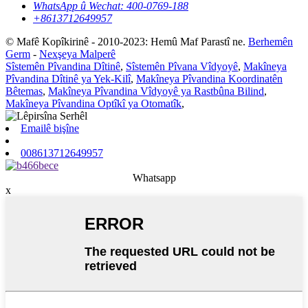
WhatsApp û Wechat: 400-0769-188
+8613712649957
© Mafê Kopîkirinê - 2010-2023: Hemû Maf Parastî ne.
Berhemên
Germ
-
Nexşeya Malperê
Sîstemên Pîvandina Dîtinê
,
Sîstemên Pîvana Vîdyoyê
,
Makîneya
Pîvandina Dîtinê ya Yek-Kilî
,
Makîneya Pîvandina Koordinatên
Bêtemas
,
Makîneya Pîvandina Vîdyoyê ya Rastbûna Bilind
,
Makîneya Pîvandina Optîkî ya Otomatîk
,
Emailê bişîne
008613712649957
Whatsapp
x