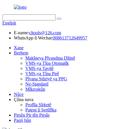
English
E-name:
cltools@126.com
WhatsApp û Wechat:
008613712649957
Xane
Berhem
Makîneya Pîvandina Dîtinê
VMS-ya Tîpa Otomatîk
VMS-ya Tavilê
VMS-ya Tîpa Pirê
Pîvana Stûriyê ya PPG
Ne-Standard
Mîkroskûp
Nûçe
Çûna nava
Profîla Şîrketê
Patent û Sertîfîka
Pirsên Pir tên Pirsîn
Paqij bûn