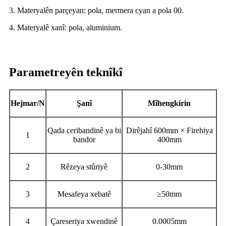
3. Materyalên parçeyan: pola, mermera cyan a pola 00.
4. Materyalê xanî: pola, aluminium.
Parametreyên teknîkî
Hejmar/N
Şanî
Mîhengkirin
Qada ceribandinê ya bi
Dirêjahî 600mm × Firehiya
1
bandor
400mm
2
Rêzeya stûriyê
0-30mm
3
Mesafeya xebatê
≥50mm
4
Çareseriya xwendinê
0.0005mm