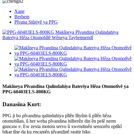
Xane
Berhem
Pîvana Stûriyê ya PPG
Makîneya Pîvandina Qalindahiya Bateriya Hêza Otomotîvê ya
PPG-60403ELS-800KG
Danasîna Kurt:
PPG ji bo pîvandina qalindahiya pîlên lîtyûm û pîlên hêza
otomobîlan, û her weha pîvandina hilberên din ên pelê nerm
guncaw e. Ew zexta motora servo û xwendinên sensorên optîkî
bikar tîne da ku encamên pîvandinê rasttir bike.