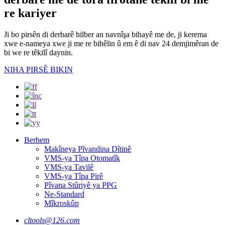
re kariyer
Ji bo pirsên di derbarê hilber an navnîşa bihayê me de, ji kerema
xwe e-nameya xwe ji me re bihêlin û em ê di nav 24 demjimêran de
bi we re têkilî daynin.
NIHA PIRSÊ BIKIN
Berhem
Makîneya Pîvandina Dîtinê
VMS-ya Tîpa Otomatîk
VMS-ya Tavilê
VMS-ya Tîpa Pirê
Pîvana Stûriyê ya PPG
Ne-Standard
Mîkroskûp
cltools@126.com