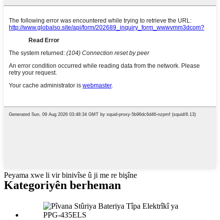
Peyama xwe li vir binivîse û ji me re bişîne
Kategoriyên berheman