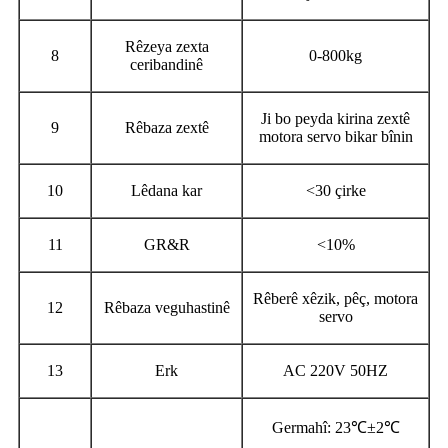
Rêzeya zexta
8
0-800kg
ceribandinê
Ji bo peyda kirina zextê
9
Rêbaza zextê
motora servo bikar bînin
10
Lêdana kar
<30 çirke
11
GR&R
<10%
Rêberê xêzik, pêç, motora
12
Rêbaza veguhastinê
servo
13
Erk
AC 220V 50HZ
Germahî: 23℃±2℃