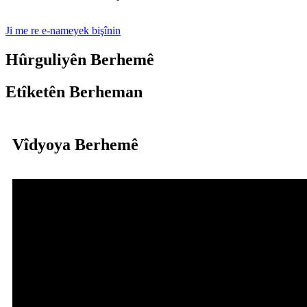
Ji me re e-nameyek bişînin
Hûrguliyên Berhemê
Etîketên Berheman
Vîdyoya Berhemê