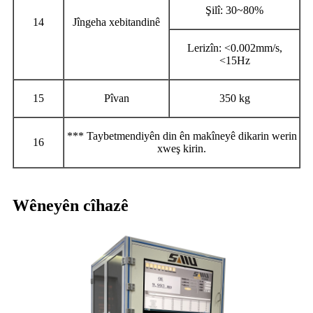
Şilî: 30~80%
14
Jîngeha xebitandinê
Lerizîn: <0.002mm/s,
<15Hz
15
Pîvan
350 kg
*** Taybetmendiyên din ên makîneyê dikarin werin
16
xweş kirin.
Wêneyên cîhazê