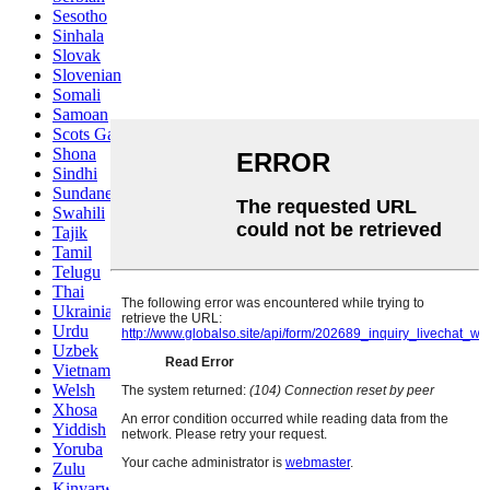
Sesotho
Sinhala
Slovak
Slovenian
Somali
Samoan
Scots Gaelic
Shona
Sindhi
Sundanese
Swahili
Tajik
Tamil
Telugu
Thai
Ukrainian
Urdu
Uzbek
Vietnamese
Welsh
Xhosa
Yiddish
Yoruba
Zulu
Kinyarwanda