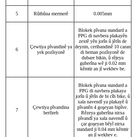
5
Rûtbûna mermerê
0.005mm
Blokek pîvana standard a
PPG di navbera plakayên
zextê yên jorîn û jêrîn de
Çewtiya pîvandinê ya
deynin, ceribandinê 10 caran
6
yek pozîsyonê
di heman pozîsyonê de
dubare bikin, û rêjeya
guherîna wê ji 0.02 mm
kêmtir an jî wekhev be.
Blokek pîvana standard a
PPG di navbera plakaya
jorîn û jêrîn de bi cîh bike, û
xala navendî ya plakayê û
Çewtiya pîvandina
pîvanên 4 goşeyan bipîve.
7
berfireh
Rêzeya guherîna nirxa
pîvandî ya xala navendî û
çar goşeyan bêyî nirxa
standard ji 0.04 mm kêmtir
an jî wekhev e.