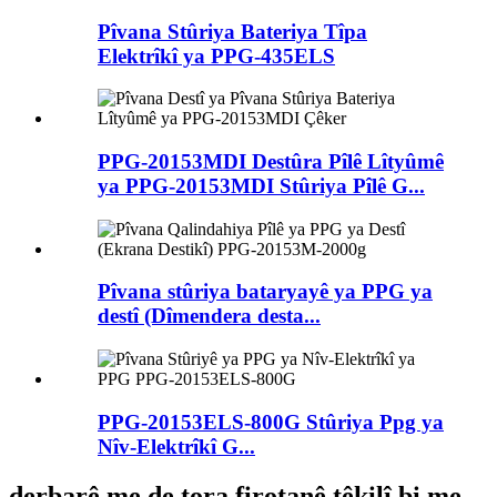
Pîvana Stûriya Bateriya Tîpa
Elektrîkî ya PPG-435ELS
PPG-20153MDI Destûra Pîlê Lîtyûmê
ya PPG-20153MDI Stûriya Pîlê G...
Pîvana stûriya bataryayê ya PPG ya
destî (Dîmendera desta...
PPG-20153ELS-800G Stûriya Ppg ya
Nîv-Elektrîkî G...
derbarê me de tora firotanê têkilî bi me