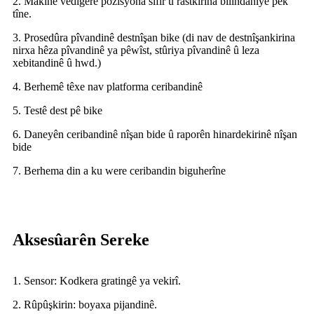
2. Makîne vedigere pozîsyona sifir û rastkirina bilindahiyê pêk
tîne.
3. Prosedûra pîvandinê destnîşan bike (di nav de destnîşankirina
nirxa hêza pîvandinê ya pêwîst, stûriya pîvandinê û leza
xebitandinê û hwd.)
4. Berhemê têxe nav platforma ceribandinê
5. Testê dest pê bike
6. Daneyên ceribandinê nîşan bide û raporên hinardekirinê nîşan
bide
7. Berhema din a ku were ceribandin biguherîne
Aksesûarên Sereke
1. Sensor: Kodkera gratingê ya vekirî.
2. Rûpûşkirin: boyaxa pijandinê.