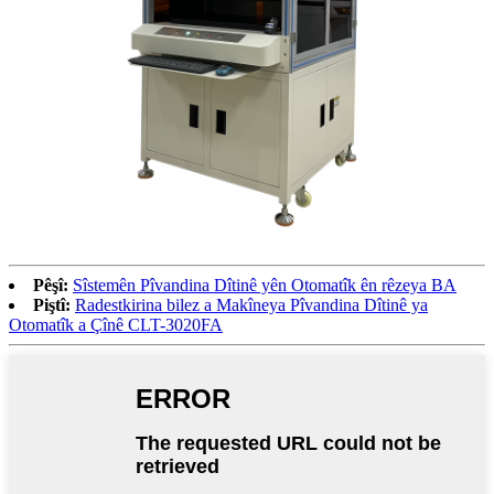
Pêşî:
Sîstemên Pîvandina Dîtinê yên Otomatîk ên rêzeya BA
Piştî:
Radestkirina bilez a Makîneya Pîvandina Dîtinê ya
Otomatîk a Çînê CLT-3020FA