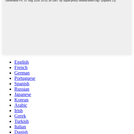
English
French
German
Portuguese
Spanish
Russian
Japanese
Korean
Arabic
Irish
Greek
Turkish
Italian
Danish