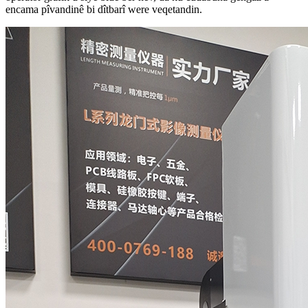
encama pîvandinê bi dîtbarî were veqetandin.