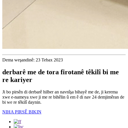
Dema weşandinê: 23 Tebax 2023
derbarê me de tora firotanê têkilî bi me
re kariyer
Ji bo pirsên di derbarê hilber an navnîşa bihayê me de, ji kerema
xwe e-nameya xwe ji me re bihêlin û em ê di nav 24 demjimêran de
bi we re têkilî daynin.
NIHA PIRSÊ BIKIN