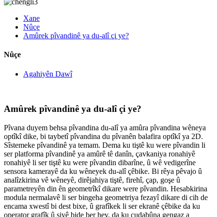
Xane
Nûçe
Amûrek pîvandinê ya du-alî çi ye?
Nûçe
Agahiyên Dawî
Amûrek pîvandinê ya du-alî çi ye?
Pîvana duyem behsa pîvandina du-alî ya amûra pîvandina wêneya
optîkî dike, bi taybetî pîvandina du pîvanên balafira optîkî ya 2D.
Sîstemeke pîvandinê ya temam. Dema ku tiştê ku were pîvandin li
ser platforma pîvandinê ya amûrê tê danîn, çavkaniya ronahiyê
ronahiyê li ser tiştê ku were pîvandin dibarîne, û wê vedigerîne
sensora kamerayê da ku wêneyek du-alî çêbike. Bi rêya pêvajo û
analîzkirina vê wêneyê, dirêjahiya tiştê, firehî, çap, goşe û
parametreyên din ên geometrîkî dikare were pîvandin. Hesabkirina
modula nermalavê li ser bingeha geometriya fezayî dikare di cih de
encama xwestî bi dest bixe, û grafîkek li ser ekranê çêbike da ku
operator grafîk û siyê bide ber hev, da ku cudabûna gengaz a