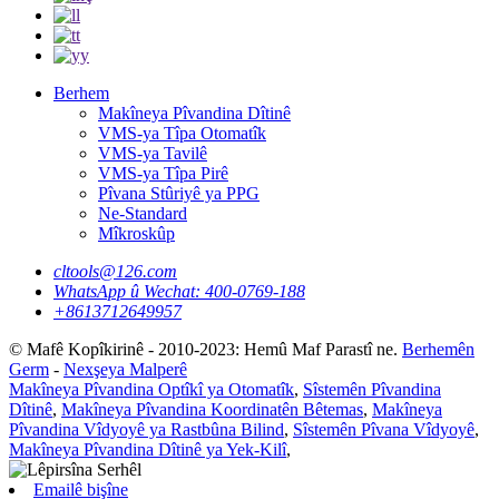
Berhem
Makîneya Pîvandina Dîtinê
VMS-ya Tîpa Otomatîk
VMS-ya Tavilê
VMS-ya Tîpa Pirê
Pîvana Stûriyê ya PPG
Ne-Standard
Mîkroskûp
cltools@126.com
WhatsApp û Wechat: 400-0769-188
+8613712649957
© Mafê Kopîkirinê - 2010-2023: Hemû Maf Parastî ne.
Berhemên
Germ
-
Nexşeya Malperê
Makîneya Pîvandina Optîkî ya Otomatîk
,
Sîstemên Pîvandina
Dîtinê
,
Makîneya Pîvandina Koordinatên Bêtemas
,
Makîneya
Pîvandina Vîdyoyê ya Rastbûna Bilind
,
Sîstemên Pîvana Vîdyoyê
,
Makîneya Pîvandina Dîtinê ya Yek-Kilî
,
Emailê bişîne