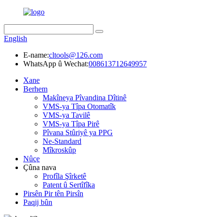
English
E-name:
cltools@126.com
WhatsApp û Wechat:
008613712649957
Xane
Berhem
Makîneya Pîvandina Dîtinê
VMS-ya Tîpa Otomatîk
VMS-ya Tavilê
VMS-ya Tîpa Pirê
Pîvana Stûriyê ya PPG
Ne-Standard
Mîkroskûp
Nûçe
Çûna nava
Profîla Şîrketê
Patent û Sertîfîka
Pirsên Pir tên Pirsîn
Paqij bûn